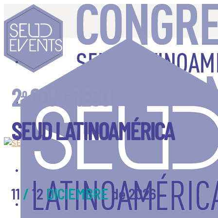
2
CONGRESO
.o
INSCRIPCIÓN
SEUD LATINOAMÉRICA
PROGRAMA
INFORMACIÓN
11
/
12
DICIEMBRE
de 2026
PONENTES