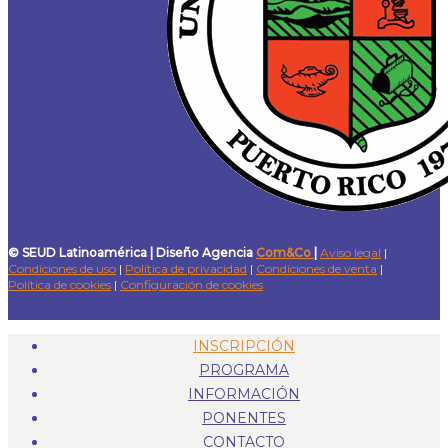
© SEUD Latinoamérica | Diseño Agencia
Com&Co
|
Aviso legal
|
Condiciones de uso
|
Política de privacidad
|
Condiciones de venta
|
Política de cookies
|
Configuración de cookies
INSCRIPCIÓN
PROGRAMA
INFORMACIÓN
PONENTES
CONTACTO