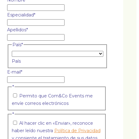
Nombre
*
Especialidad
*
Apellidos
*
País
*
País
E-mail
*
*
Permito que Com&Co Events me
envíe correos electrónicos
*
Al hacer clic en «Enviar», reconoce
haber leído nuestra
Política de Privacidad
y consiente el tratamiento de sus datos