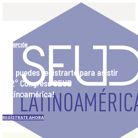
INSCRIPCIÓN
¡Ya puedes registrarte para asistir
al 2° Congreso SEUD
Latinoamérica!
REGÍSTRATE AHORA