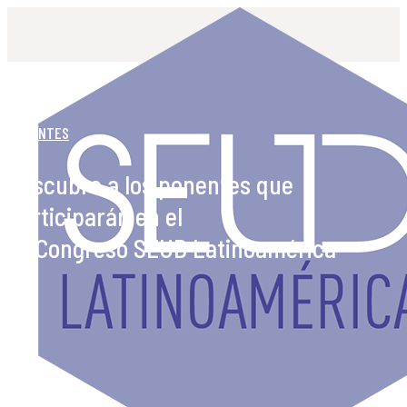
PONENTES
Descubre a los ponentes que
participarán en el
2° Congreso SEUD Latinoamérica